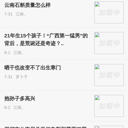
云南石斛质量怎么样
7-31
江南。
21年生15个孩子！“广西第一猛男”的
背后，是荒诞还是奇迹？..
8-1
江南。
晒干也改变不了出生寒门
7-31
罗卜干
抱孙子多高兴
8-2
江南。