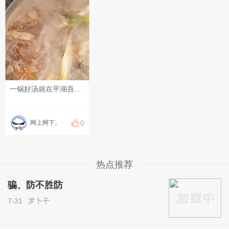
一锅好汤就在平湖吾悦广场#随手记录生活#
网上网下。
0
热点推荐
骗、防不胜防
7-31
罗卜干