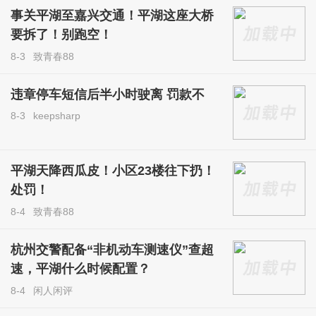
事关平湖至嘉兴交通！平湖这座大桥
要拆了！别跑空！
8-3
致青春88
违章停车短信后半小时驶离 罚款不
8-3
keepsharp
平湖天降西瓜皮！小区23楼往下扔！
处罚！
8-4
致青春88
杭州交警配备“非机动车测速仪”查超
速，平湖什么时候配置？
8-4
闲人闲评