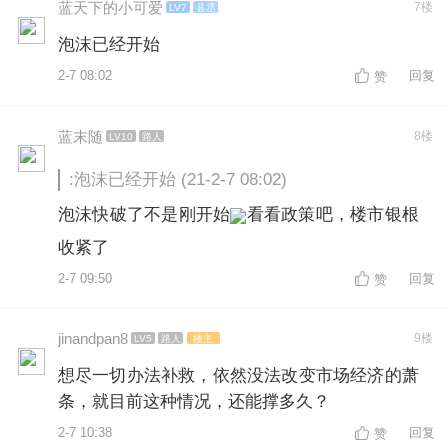
蓝天下的小可爱
7楼
LV7
县丞
泡沫已经开始
2-7 08:02
回复
赞
蓝末随
8楼
LV10
路人
:泡沫已经开始 (21-2-7 08:02)
泡沫快破了不是刚开始
看看政策吧，楼市银根
收紧了
2-7 09:50
回复
赞
jinandpan8
9楼
LV5
路人
楼主
想尽一切办法补救，依然没法改变市场经济的萧
条，就目前这种情况，还能撑多久？
2-7 10:38
回复
赞