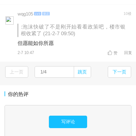
wqg105
10楼
LV3
里正
:泡沫快破了不是刚开始看看政策吧，楼市银
根收紧了 (21-2-7 09:50)
但愿能如你所愿
2-7 10:47
回复
赞
上一页
跳页
下一页
你的热评
写评论