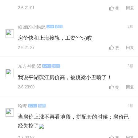
2-6 21:01
回复
赞
顽强的小蚂蚁
2楼
LV9
通判
房价快和上海接轨，工资^ ^:-)哎
2-6 21:27
回复
赞
东方神韵65
3楼
LV10
知州
我说平湖滨江房价高，被跳梁小丑喷了！
2-6 23:00
回复
赞
哈啤
4楼
LV11
知府
当房价上涨不再看地段，拼配套的时候；房价已
经失控了
2-7 00:52
回复