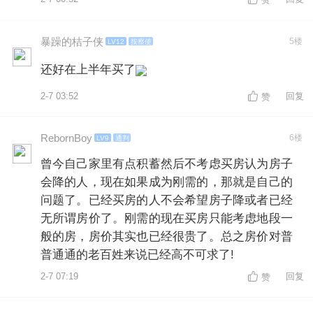
赞
暴躁的桔子侠
5楼
LV12
按察使
还好在上半年买了
2-7 03:52
回复
赞
RebornBoy
6楼
LV9
通判
曾今自己家里有点积蓄然后不考虑买房认为房子
会降的人，现在如果成为刚需的，那就是自己的
问题了。已经买房的人不会希望房子降或者已经
无所谓房价了。刚需的现在买房只能考虑地段一
般的房，房价其实也已经很贵了。总之房价对普
普通通的老百姓来说已经高不可求了!
2-7 07:19
回复
赞