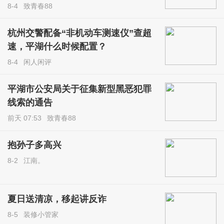
8-4
致青春88
杭州交警配备“非机动车测速仪”查超
速，平湖什么时候配置？
8-4
闲人闲评
平湖市公安局关于征集新型黑恶犯罪
线索的通告
前天 07:53
致青春88
抱孙子多高兴
8-2
江南。
夏日送清凉，移起讲反诈
8-5
装修小管家