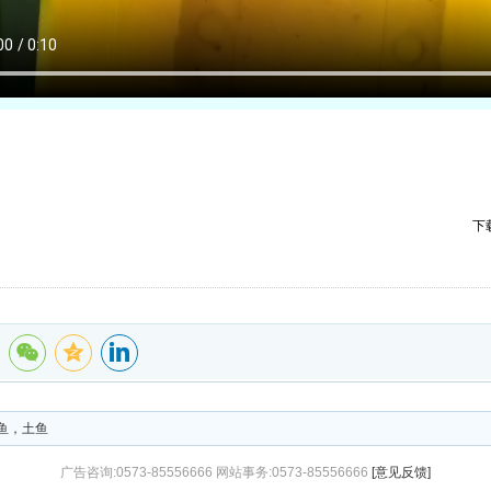
下
鱼，土鱼
广告咨询:0573-85556666 网站事务:0573-85556666
[意见反馈]