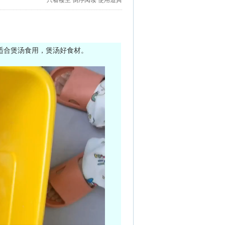
只看楼主
倒序阅读
使用道具
适合煲汤食用，煲汤好食材。