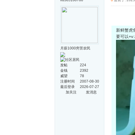
liu385160780
0
发表于: 2025-
新鲜蟹虎
要可以+v:z
月薪1000穷苦农民
发帖
224
金钱
2392
威望
78
注册时间
2007-08-30
最后登录
2026-07-27
加关注
发消息