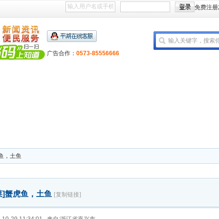
免费注册
广告合作：
0573-85556666
鱼，土鱼
]
蟹虎鱼，土鱼
[复制链接]