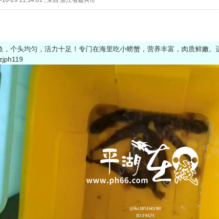
10-29 11:34:01
,
来自:浙江省嘉兴市
鱼，个头均匀，活力十足！专门在海里吃小螃蟹，营养丰富，肉质鲜嫩。
jph119