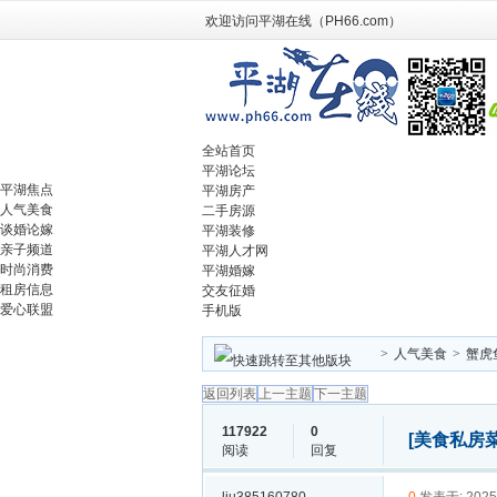
欢迎访问平湖在线（PH66.com）
全站首页
平湖论坛
平湖焦点
平湖房产
人气美食
二手房源
谈婚论嫁
平湖装修
亲子频道
平湖人才网
时尚消费
平湖婚嫁
租房信息
交友征婚
爱心联盟
手机版
>
人气美食
>
蟹虎
返回列表
上一主题
下一主题
117922
0
[美食私房菜
阅读
回复