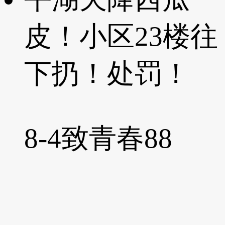
皮！小区23楼往
下扔！处罚！
8-4
致青春88