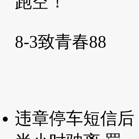
跑空！
8-3
致青春88
违章停车短信后