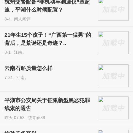
杭州交警配备“非机动车测速仪”查超
速，平湖什么时候配置？
8-4
闲人闲评
21年生15个孩子！“广西第一猛男”的
背后，是荒诞还是奇迹？..
8-1
江南。
云南石斛质量怎么样
7-31
江南。
平湖市公安局关于征集新型黑恶犯罪
线索的通告
昨天 07:53
致青春88