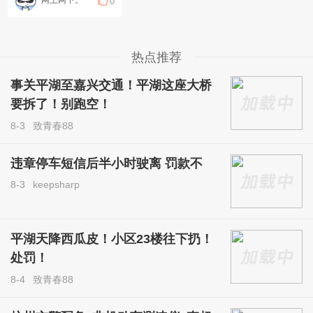
0
热点推荐
事关平湖至嘉兴交通！平湖这座大桥
要拆了！别跑空！
8-3
致青春88
违章停车短信后半小时驶离 罚款不
8-3
keepsharp
平湖天降西瓜皮！小区23楼往下扔！
处罚！
8-4
致青春88