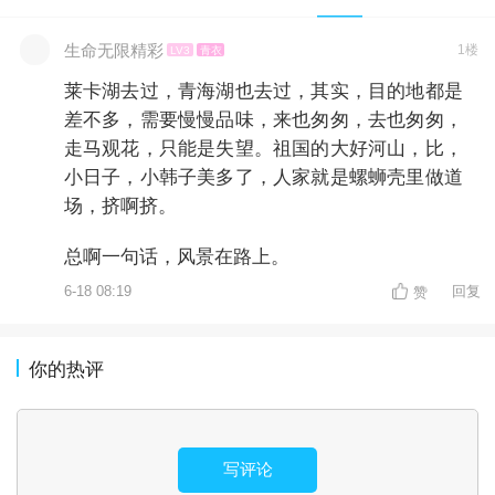
生命无限精彩
1楼
LV3
青衣
莱卡湖去过，青海湖也去过，其实，目的地都是
差不多，需要慢慢品味，来也匆匆，去也匆匆，
走马观花，只能是失望。祖国的大好河山，比，
小日子，小韩子美多了，人家就是螺蛳壳里做道
场，挤啊挤。
总啊一句话，风景在路上。
6-18 08:19
回复
赞
你的热评
写评论