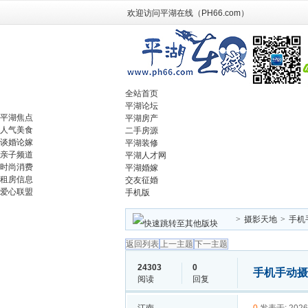
欢迎访问平湖在线（PH66.com）
全站首页
平湖论坛
平湖焦点
平湖房产
人气美食
二手房源
谈婚论嫁
平湖装修
亲子频道
平湖人才网
时尚消费
平湖婚嫁
租房信息
交友征婚
爱心联盟
手机版
>
摄影天地
>
手机
返回列表
上一主题
下一主题
24303
0
手机手动
阅读
回复