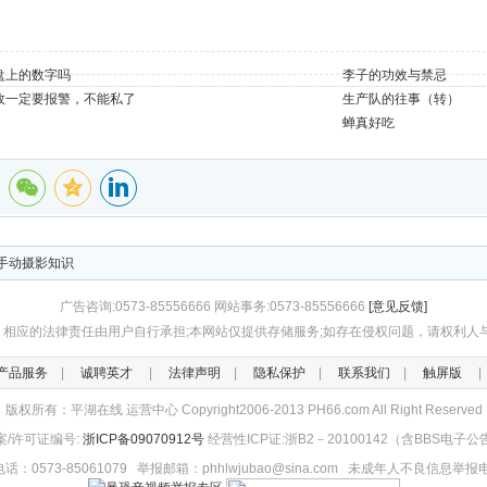
盘上的数字吗
李子的功效与禁忌
故一定要报警，不能私了
生产队的往事（转）
蝉真好吃
手动摄影知识
广告咨询:0573-85556666 网站事务:0573-85556666
[意见反馈]
应的法律责任由用户自行承担;本网站仅提供存储服务;如存在侵权问题，请权利人与本网站
产品服务
|
诚聘英才
|
法律声明
|
隐私保护
|
联系我们
|
触屏版
版权所有：平湖在线 运营中心 Copyright2006-2013 PH66.com All Right Reserved
/许可证编号:
浙ICP备09070912号
经营性ICP证:浙B2－20100142（含BBS电子
573-85061079 举报邮箱：phhlwjubao@sina.com 未成年人不良信息举报电话