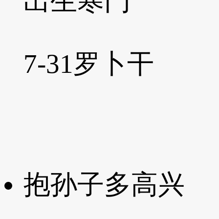
出生寒门
7-31
罗卜干
抱孙子多高兴