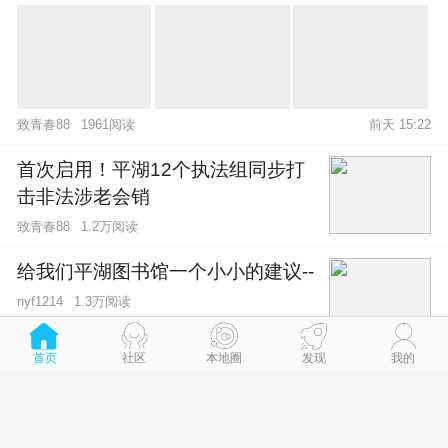
致青春88
1961阅读
前天 15:22
首次启用！平湖12个执法组同步打
击非法涉老会销
致青春88
1.2万阅读
给我们平湖图书馆一个小小的建议--
1.3万阅读
nyf1214
首页
社区
本地圈
发现
我的
3个月诈骗近400人！涉案金额超
700万元！平湖警方打掉一个专诈
中老年人的直播团伙