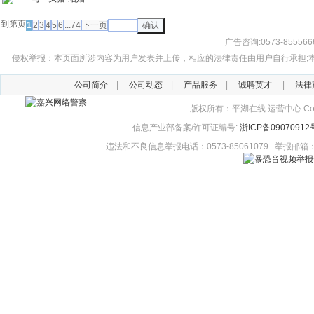
到第
页
1
2
3
4
5
6
...74
下一页
确认
广告咨询:0573-855566
侵权举报：本页面所涉内容为用户发表并上传，相应的法律责任由用户自行承担;本网站
公司简介
|
公司动态
|
产品服务
|
诚聘英才
|
法律
版权所有：平湖在线 运营中心 Copyright
信息产业部备案/许可证编号:
浙ICP备09070912
违法和不良信息举报电话：0573-85061079 举报邮箱：ph