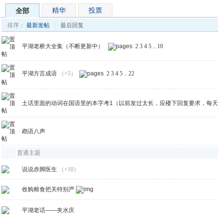
精华
投票
全部
排序：
最新发帖
|
最后回复
平湖老桥大全集（不断更新中）
2
3
4
5
..
10
平湖方言成语
（+5）
2
3
4
5
..
22
土话里面的动词在国语里的本字考1（以前发过太长，应楼下回复要求，每
鹉语八声
普通主题
说说赤脚医生
（+10）
收购粮食把关特别严
平湖老话——夹水庆