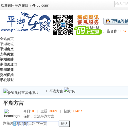
欢迎访问平湖在线（PH66.com）
广告合作：
057
全站首页
平湖论坛
平湖焦点
平湖房产
人气美食
二手房源
谈婚论嫁
平湖装修
亲子频道
平湖人才网
时尚消费
平湖婚嫁
租房信息
交友征婚
爱心联盟
手机版
>
平湖方言
平湖方言
今日:
0
|
主题:
3669
|
帖数:
11467
保护、交流平湖方言
到第
页
1
2
3
4
5
6
...74
下一页
确认