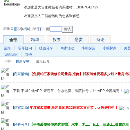
添加家居大管家微信咨询买建材：18367642729
欢迎骚扰人工智能随时为您咨询解惑
到第
页
1
2
3
4
5
6
...262
下一页
确认
精华
投票
悬赏
辩论
全部
全部
装修疑问
经验分享
商家活动
小编探店
小编探家
美
我晒我家
其他
排序：
最新发帖
|
最后回复
[商家活动]
【免费约三家装修公司量房/报价】我家装修要花多少钱？量房成
下载 平湖在线APP 查违章、付水电费、医院挂号，1个APP 全部搞定！
[商家活动]
年度家装盛事|星艺集团第22届家装文化节，火热进行中！
[经验分享]
【平湖装修师傅来这里找】水电、木工、瓦工、油漆工..都在这里