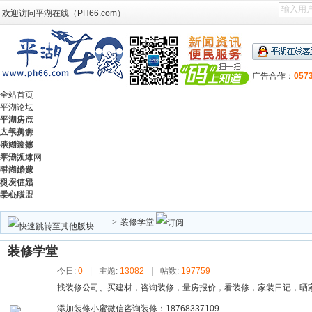
欢迎访问平湖在线（PH66.com）
广告合作：
057
全站首页
平湖论坛
平湖焦点
平湖房产
人气美食
二手房源
谈婚论嫁
平湖装修
亲子频道
平湖人才网
时尚消费
平湖婚嫁
租房信息
交友征婚
爱心联盟
手机版
>
装修学堂
装修学堂
今日:
0
|
主题:
13082
|
帖数:
197759
找装修公司、买建材，咨询装修，量房报价，看装修，家装日记，晒
添加装修小蜜微信咨询装修：18768337109