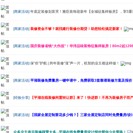
[商家活动]
年底定装修划算哭！雅臣装饰迎新年【全城征集样板房】，享5重
[商家活动]
装修资金不够？就找建行装修分期贷！助您轻松搞定新家！
[商家活动]
国庆装修省钱“大作战”！华浔品味装饰征集样板房丨80m2起12980
[商家活动]
保“价”护航 | 跨年装修“涨”声一片，机智的业主都这样做！
[商家活动]
平湖装修免费量房一键申请中，免费获取3套靠谱装修方案及报价
[经验分享]
【平湖在线装修闲置转让群】来了！快进群！不再为装修房子而
[商家活动]
【我家全屋定制要花多少钱？】三家全屋定制店同时免费量房/设
众多业主表示装修踩雷太多...平湖在线免费量房设计报价帮你少走弯路！