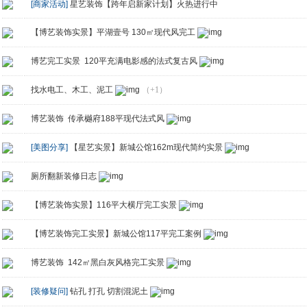
[商家活动]
星艺装饰【跨年启新家计划】火热进行中
【博艺装饰实景】平湖壹号 130㎡现代风完工
博艺完工实景 120平充满电影感的法式复古风
找水电工、木工、泥工
（+1）
博艺装饰 传承樾府188平现代法式风
[美图分享]
【星艺实景】新城公馆162m现代简约实景
厕所翻新装修日志
【博艺装饰实景】116平大横厅完工实景
【博艺装饰完工实景】新城公馆117平完工案例
博艺装饰 142㎡黑白灰风格完工实景
[装修疑问]
钻孔 打孔 切割混泥土