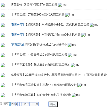
博艺装饰 滨江兴和苑127㎡完工实景
【博艺实景】万和苑160㎡现代风完工实景
[美图分享]
【星艺实景】东湖留庄中叠161m意式风格完工实景
[美图分享]
【星艺实景】东望樾府145m法式中古风实景
[商家活动]
星艺装饰“好饰连城12”火热进行中
【博艺实景】中梁壹号130㎡现代风完工实景
【博艺完工实景】新埭286㎡自建别墅完工落地
免费索票丨2025平湖在线第十九届夏季家装节正在报名中！百万装修补贴等
【博艺装饰完工验收篇】三家业主幸福验收圆满交付
【博艺装饰施工篇】家的每个过程都值得被纪录
到第
页
1
2
3
4
5
6
...262
下一页
确认