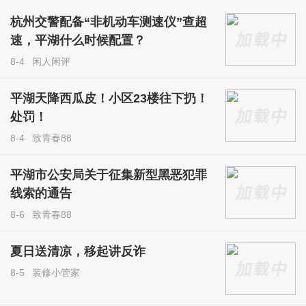
杭州交警配备“非机动车测速仪”查超
速，平湖什么时候配置？
8-4
闲人闲评
平湖天降西瓜皮！小区23楼往下扔！
处罚！
8-4
致青春88
平湖市公安局关于征集新型黑恶犯罪
线索的通告
8-6
致青春88
夏日送清凉，移起讲反诈
8-5
装修小管家