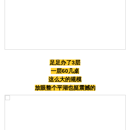
足足办了3层
一层60几桌
这么大的规模
放眼整个平湖也挺震撼的