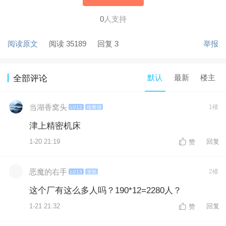
0
人支持
阅读原文
阅读 35189
回复 3
举报
默认
最新
楼主
全部评论
当湖香窝头
1楼
LV12
按察使
津上精密机床
1-20 21:19
回复
赞
恶魔的右手
2楼
LV13
巡抚
这个厂有这么多人吗？190*12=2280人？
1-21 21:32
回复
赞