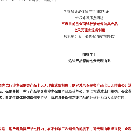
06-09 16:52:21
,
来自:浙江省嘉兴市
为破解涉老保健产品消费乱象、
维权难等痛点问题
平湖目前已全面试行涉老保健类产品
七天无理由退货制度
切实赋予老年消费者消费“后悔权”
明确了！
这些产品都能七天无理由退
围内试行涉老保健类产品七天无理由退货制度，制定涉老保健类产品七日无理由公开
品、保健器械、理疗产品等各类涉老保健产品经营单位
。重点将
通过上门推销、会议
式，向老年群体推销保健类产品、宣称具备保健功能产品的经营行为
纳入承诺范围。
今后，消费者购得产品七日内，在不影响二次销售的前提下，可无理由申请退货，全