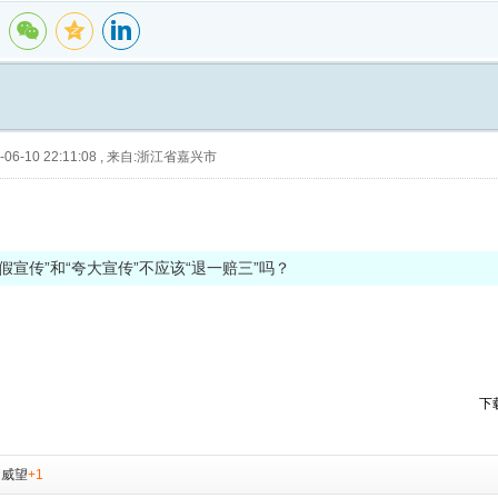
06-10 22:11:08
,
来自:浙江省嘉兴市
假宣传”和“夸大宣传”不应该“退一赔三”吗？
下
，
威望
+1