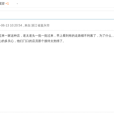
威望
+1
-
06-13 10:20:54
,
来自:浙江省嘉兴市
过来一家这种店，老太老头一批一批过来，早上看到有的走路都不利索了，为了什么，
心的多关心，他们门口的店员那个接待太热情了。