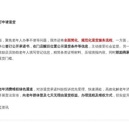
可申请退货
面，聚焦老年人办事不便等问题，我市还将
全面简化、规范化退货服务流程
。一方面，
单位
签订公开承诺书
，
在门店醒目位置公示退货条件等信息
，主动接受社会监督。另
鼓励店员协助老年人填写登记信息，精简各类证明材料、压缩填报内容。同时
鼓励商
退货门槛。
老年消费维权绿色通道
，对涉退货承诺纠纷投诉优先受理、快速调处，高效化解老年
开展普法宣传，
向老年群体普及七天无理由退货权益、办理流程及维权方式
，切实提
监资讯