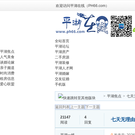
欢迎访问平湖在线（PH66.com）
全站首页
平湖论坛
平湖焦点
平湖房产
人气美食
二手房源
谈婚论嫁
平湖装修
亲子频道
平湖人才网
时尚消费
平湖婚嫁
租房信息
交友征婚
爱心联盟
手机版
>
平湖焦点
>
七天
返回列表
上一主题
下一主题
21147
4
七天无理由
阅读
回复