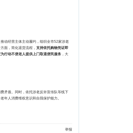
推动经营主体主动履约，组织全市52家涉老
一方面，简化退货流程，
支持依托购物凭证即
家为行动不便老人提供上门取退便民服务
，大
消费矛盾。同时，依托涉老反诈宣传队等线下
升老年人消费维权意识和自我保护能力。
举报