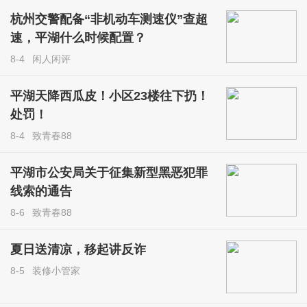
杭州交警配备“非机动车测速仪”查超
速，平湖什么时候配置？
8-4
闲人闲评
平湖天降西瓜皮！小区23楼往下扔！
处罚！
8-4
致青春88
平湖市公安局关于征集新型黑恶犯罪
线索的通告
8-6
致青春88
夏日送清凉，移起讲反诈
8-5
装修小管家