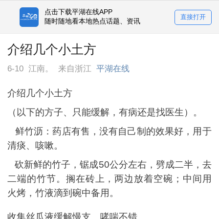
点击下载平湖在线APP
直接打开
随时随地看本地热点话题、资讯
介绍几个小土方
6-10
江南。
来自浙江
平湖在线
介绍几个小土方
（以下的方子、只能缓解，有病还是找医生）。
鲜竹沥：药店有售，没有自己制的效果好，用于
清痰、咳嗽。
砍新鲜的竹子，锯成
50
公分左右，劈成二半，去
二端的竹节。搁在砖上，两边放着空碗；中间用
火烤，竹液滴到碗中备用。
收集丝瓜液缓解慢支、哮喘不错